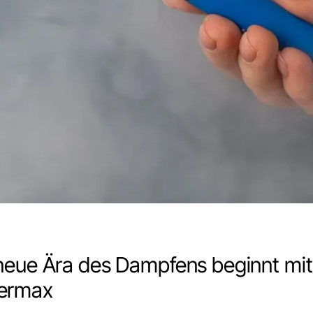
neue Ära des Dampfens beginnt mit
ermax