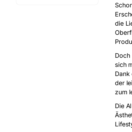
Schon
Ersch
die L
Oberf
Produ
Doch
sich 
Dank 
der l
zum l
Die
A
Ästhe
Lifest