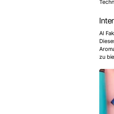
Techn
Inte
Al Fa
Diese
Aroma
zu bie