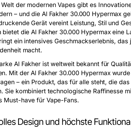
r Welt der modernen Vapes gibt es Innovation
dern – und die
Al Fakher 30.000 Hypermax
geh
druckende Gerät vereint Leistung, Stil und Ge
 bietet die
Al Fakher 30.000 Hypermax
eine La
ringt ein intensives Geschmackserlebnis, da
edenheit macht.
arke Al Fakher ist weltweit bekannt für Qualit
n. Mit der
Al Fakher 30.000 Hypermax
wurde 
ragen – ein Produkt, das für alle steht, die d
n. Sie kombiniert technologische Raffinesse mi
s Must-have für Vape-Fans.
volles Design und höchste Funktional