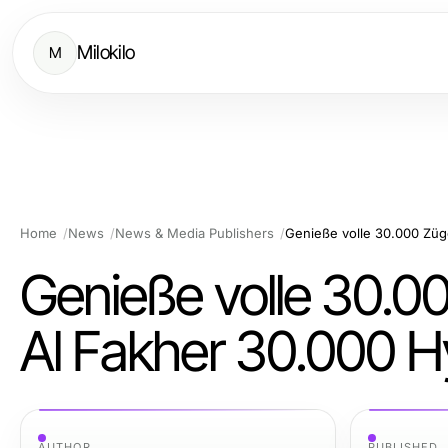
Milokilo
M
Home
News
News & Media Publishers
Genieße volle 30.0
Al Fakher 30.000 
AUTHOR
PUBLISHED