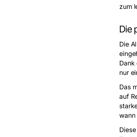
zum l
Die 
Die
A
einge
Dank 
nur e
Das m
auf R
stark
wann 
Diese