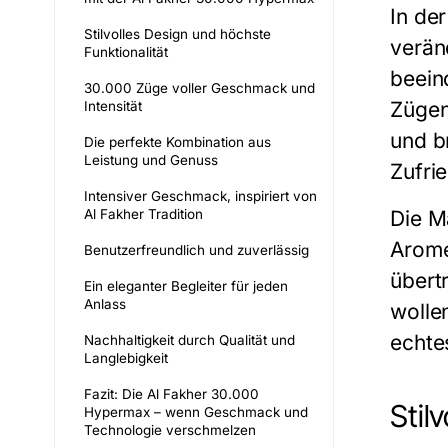
In de
Stilvolles Design und höchste
verän
Funktionalität
beein
30.000 Züge voller Geschmack und
Zügen
Intensität
und b
Die perfekte Kombination aus
Leistung und Genuss
Zufri
Intensiver Geschmack, inspiriert von
Al Fakher Tradition
Die M
Arome
Benutzerfreundlich und zuverlässig
übert
Ein eleganter Begleiter für jeden
Anlass
wolle
echte
Nachhaltigkeit durch Qualität und
Langlebigkeit
Fazit: Die Al Fakher 30.000
Stil
Hypermax – wenn Geschmack und
Technologie verschmelzen