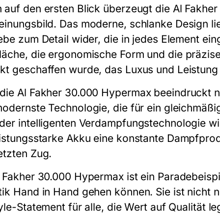
 auf den ersten Blick überzeugt die
Al Fakhe
einungsbild. Das moderne, schlanke Design li
iebe zum Detail wider, die in jedes Element ein
läche, die ergonomische Form und die präzise 
kt geschaffen wurde, das Luxus und Leistung 
 die
Al Fakher 30.000 Hypermax
beeindruckt ni
modernste Technologie, die für ein gleichmäßi
der intelligenten Verdampfungstechnologie wi
eistungsstarke Akku eine konstante Dampfprod
etzten Zug.
l Fakher 30.000 Hypermax
ist ein Paradebeispi
tik Hand in Hand gehen können. Sie ist nicht n
yle-Statement für alle, die Wert auf Qualität le