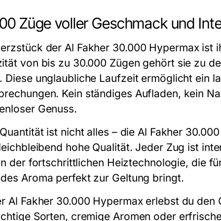
00 Züge voller Geschmack und Inte
erzstück der
Al Fakher 30.000 Hypermax
ist 
ität von bis zu 30.000 Zügen gehört sie zu d
. Diese unglaubliche Laufzeit ermöglicht ein
brechungen. Kein ständiges Aufladen, kein Nac
enloser Genuss.
uantität ist nicht alles – die
Al Fakher 30.00
gleichbleibend hohe Qualität. Jeder Zug ist in
 an der fortschrittlichen Heiztechnologie, die
edes Aroma perfekt zur Geltung bringt.
er
Al Fakher 30.000 Hypermax
erlebst du den 
uchtige Sorten, cremige Aromen oder erfrisch