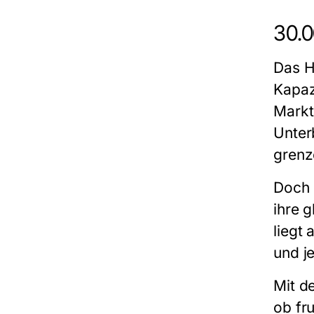
30.0
Das H
Kapaz
Markt
Unter
grenz
Doch Q
ihre 
liegt
und j
Mit d
ob fr